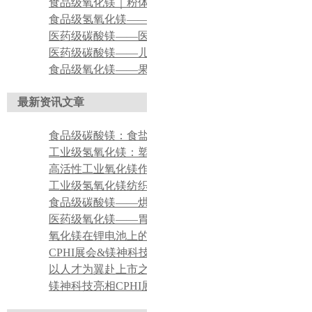
食品级氧化镁｜粉体食品抗结应用
食品级氢氧化镁——食品镁元素营养强化应用
医药级碳酸镁——医用口腔清洁片、含漱片原料
医药级碳酸镁——儿科口服肠胃调理制剂原料
食品级氧化镁——果酒、黄酒发酵过程调节剂
最新资讯文章
食品级碳酸镁：食盐、调味品抗结剂
工业级氢氧化镁：塑料无卤阻燃改性填料
高活性工业氧化镁作氯丁橡胶吸酸剂
工业级氢氧化镁纺织印染酸性废水脱色絮凝药剂
食品级碳酸镁——烘焙食品膨松辅助添加剂应用
医药级氧化镁——胃酸中和药用原料应用
氧化镁在锂电池上的应用
CPHI展会&镁神科技 持续对接全球医药客商，产品实力获众多行业客户认可
以人才为翼赴上市之约——董事长关于招聘工作的理念宣导
镁神科技亮相CPHI展会，获海内外客户广泛认可