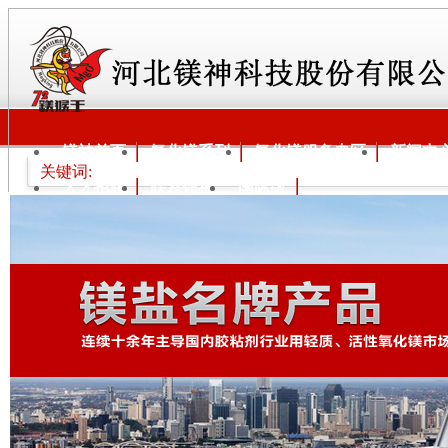
镁神首页
氧化镁系列
氧化镁服务专区
新闻中
关键词:
人才招聘
联系镁神
国际版