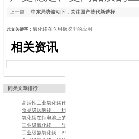
上一篇：
中东局势波动下，关注国产替代新选择
氧化镁在医用橡胶里的应用
此文关键字：
相关资讯
同类文章排行
高活性工业氧化镁作氯丁橡胶吸酸剂
食品级碳酸镁——烘焙食品膨松辅助添加剂应用
氧化镁在锂电池上的应用
工业级氧化镁——导热硅脂导热填料配套调节剂
工业级氢氧化镁｜PVC建材阻燃改性应用