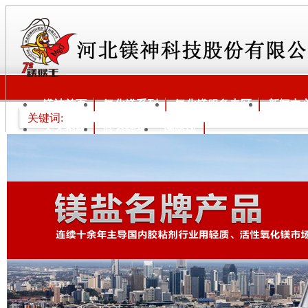
镁神首页
氧化镁系列
氧化镁服务专区
新闻中
关键词:
人才招聘
联系镁神
国际版