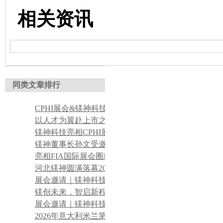
相关资讯
同类文章排行
CPHI展会&镁神科技 持续对接全球医药客商，产品实力获众多行业客户认可
以人才为翼赴上市之约——董事长关于招聘工作的理念宣导
镁神科技亮相CPHI展会，获海内外客户广泛认可
镁神董事长孙文受邀参展FIA 聚力深耕食品镁赛道
亮相FIA国际展会圈粉海外客商 镁神科技加速全球化布局
河北镁神圆满落幕2026印尼关键矿产矿业大会，锚定东南亚新能源合作新蓝图
展会邀请｜镁神科技携医药镁盐原料，即将亮相2026 CPHI上海展
镁创未来，智启新程|热烈祝贺北京镁神镁质新材料研究院正式成立
展会邀请｜镁神科技携食品级镁盐原料，即将亮相2026 FIA上海配料展
2026年意大利米兰第11届全球镁产业峰会顺利召开---河北镁神科技孙文董事长发表主旨讲话