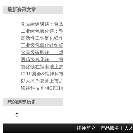
最新资讯文章
食品级碳酸镁：食盐、调味品抗结剂
工业级氢氧化镁：塑料无卤阻燃改性填料
高活性工业氧化镁作氯丁橡胶吸酸剂
工业级氢氧化镁纺织印染酸性废水脱色絮凝药剂
食品级碳酸镁——烘焙食品膨松辅助添加剂应用
医药级氧化镁——胃酸中和药用原料应用
氧化镁在锂电池上的应用
CPHI展会&镁神科技 持续对接全球医药客商，产品实力获众多行业客户认可
以人才为翼赴上市之约——董事长关于招聘工作的理念宣导
镁神科技亮相CPHI展会，获海内外客户广泛认可
您的浏览历史
镁神简介
︱
产品服务
︱
人