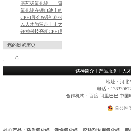
医药级氧化镁——胃酸中和药用原料应用
氧化镁在锂电池上的应用
CPHI展会&镁神科技 持续对接全球医药客商，产品实力获众多行业客户认可
以人才为翼赴上市之约——董事长关于招聘工作的理念宣导
镁神科技亮相CPHI展会，获海内外客户广泛认可
您的浏览历史
镁神简介
︱
产品服务
︱
人
地址：河北
电话：13833967
合作机构：百度 阿里巴巴 中
冀公网安备
核心产品：轻质氧化镁、活性氧化镁、
胶粘剂专用氧化镁
、
摩