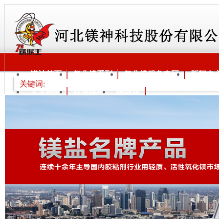
镁神首页
氧化镁系列
氧化镁服务专区
新闻中
关键词:
人才招聘
联系镁神
国际版