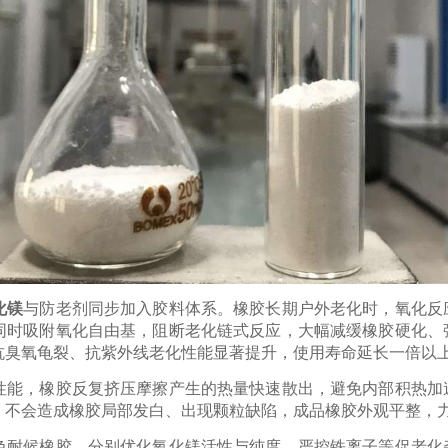
化镁
与防老剂同步加入胶料体系。橡胶长期户外老化时，氧化反
同时吸附氧化自由基，阻断老化链式反应，大幅减缓橡胶硬化、
抗臭氧龟裂、抗紫外线老化性能显著提升，使用寿命延长一倍以
性能，橡胶反复挤压摩擦产生的热量快速散出，避免内部积热加
，不会造成橡胶局部发白、出现颗粒缺陷，成品橡胶外观平整，
候橡胶，分别优化氧化镁活性与纯度，严控铁离子等促老化