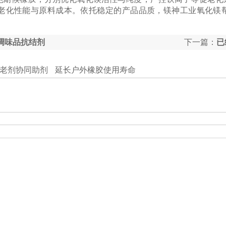
老化性能与原料成本。依托稳定的产品品质，镁神工业氧化镁
。
调味品抗结剂
下一篇：
已
老剂协同助剂
延长户外橡胶使用寿命
工业级氧化镁：橡胶防老剂协同助剂，延长户外橡胶使用寿命
高活性工业氧化镁作氯丁橡胶吸酸剂
食品级碳酸镁——烘焙食品膨松辅助添加剂应用