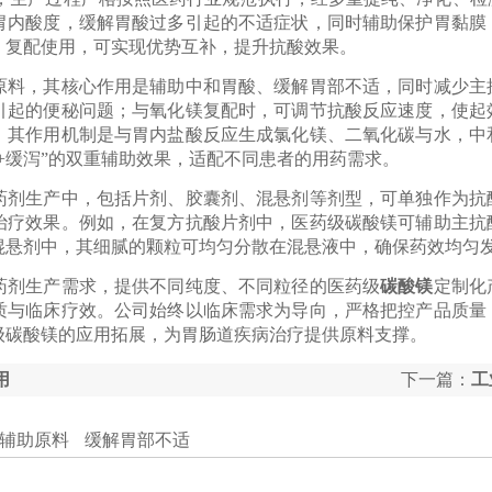
胃内酸度，缓解胃酸过多引起的不适症状，同时辅助保护胃黏膜
）复配使用，可实现优势互补，提升抗酸效果。
原料，其核心作用是辅助中和胃酸、缓解胃部不适，同时减少主
引起的便秘问题；与氧化镁复配时，可调节抗酸反应速度，使起
。其作用机制是与胃内盐酸反应生成氯化镁、二氧化碳与水，中
+缓泻”的双重辅助效果，适配不同患者的用药需求。
生产中，包括片剂、胶囊剂、混悬剂等剂型，可单独作为抗
治疗效果。例如，在复方抗酸片剂中，医药级碳酸镁可辅助主抗
混悬剂中，其细腻的颗粒可均匀分散在混悬液中，确保药效均匀
剂生产需求，提供不同纯度、不同粒径的医药级
碳酸镁
定制化
质与临床疗效。公司始终以临床需求为导向，严格把控产品质量
级碳酸镁的应用拓展，为胃肠道疾病治疗提供原料支撑。
用
下一篇：
工
剂，提升制
辅助原料
缓解胃部不适