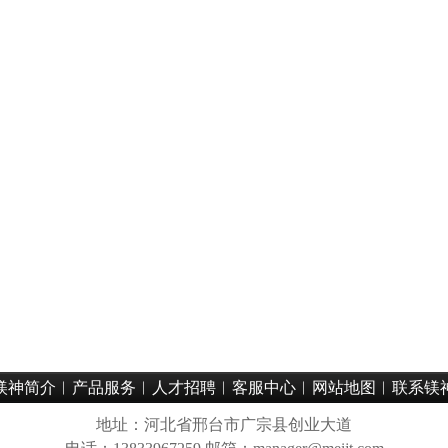
食品级碳酸镁：食盐、调味品抗结剂
工业级氢氧化镁：塑料无卤阻燃改性填料
高活性工业氧化镁作氯丁橡胶吸酸剂
工业级氢氧化镁纺织印染酸性废水脱色絮凝药剂
食品级碳酸镁——烘焙食品膨松辅助添加剂应用
医药级氧化镁——胃酸中和药用原料应用
CPHI展会&镁神科技 持续对接全球医药客商，产品实力获众多行业客户认可
以人才为翼赴上市之约——董事长关于招聘工作的理念宣导
镁神科技亮相CPHI展会，获海内外客户广泛认可
镁神简介
︱
产品服务
︱
人才招聘
︱
客服中心
︱
网站地图
︱
联系镁
地址：河北省邢台市广宗县创业大道