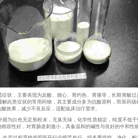
状，主要表现为反酸、烧心、胃灼热、胃痛等，长期胃酸过
缓解此类症状的常用药物，其主要成分多为抗酸原料，而医药级
抗酸效果，减少不良反应，适配临床治疗需求。
为白色无定形粉末，无臭无味，化学性质稳定，纯度不低于9
物相容性好，对胃肠道刺激小，具备温和的碱性与良好的中和性
生产过程严格按照医药行业规范执行，经多重提纯、净化、检