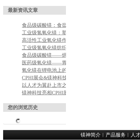
最新资讯文章
食品级碳酸镁：食盐、调味品抗结剂
工业级氢氧化镁：塑料无卤阻燃改性填料
高活性工业氧化镁作氯丁橡胶吸酸剂
工业级氢氧化镁纺织印染酸性废水脱色絮凝药剂
食品级碳酸镁——烘焙食品膨松辅助添加剂应用
医药级氧化镁——胃酸中和药用原料应用
氧化镁在锂电池上的应用
CPHI展会&镁神科技 持续对接全球医药客商，产品实力获众多行业客户认可
以人才为翼赴上市之约——董事长关于招聘工作的理念宣导
镁神科技亮相CPHI展会，获海内外客户广泛认可
您的浏览历史
镁神简介
︱
产品服务
︱
人