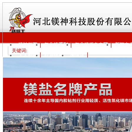
镁神首页
氧化镁系列
氧化镁服务专区
新闻中
关键词:
人才招聘
联系镁神
国际版