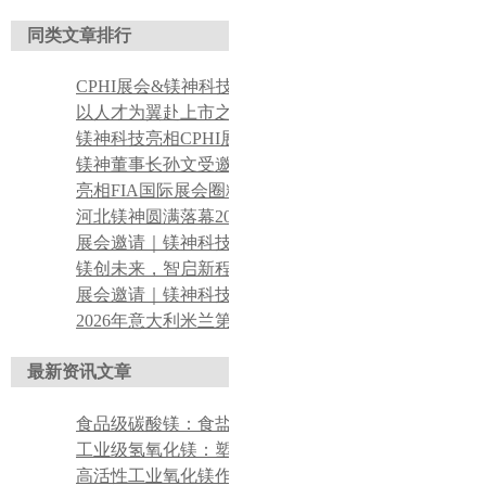
同类文章排行
CPHI展会&镁神科技 持续对接全球医药客商，产品实力获众多行业客户认可
以人才为翼赴上市之约——董事长关于招聘工作的理念宣导
镁神科技亮相CPHI展会，获海内外客户广泛认可
镁神董事长孙文受邀参展FIA 聚力深耕食品镁赛道
亮相FIA国际展会圈粉海外客商 镁神科技加速全球化布局
河北镁神圆满落幕2026印尼关键矿产矿业大会，锚定东南亚新能源合作新蓝图
展会邀请｜镁神科技携医药镁盐原料，即将亮相2026 CPHI上海展
镁创未来，智启新程|热烈祝贺北京镁神镁质新材料研究院正式成立
展会邀请｜镁神科技携食品级镁盐原料，即将亮相2026 FIA上海配料展
2026年意大利米兰第11届全球镁产业峰会顺利召开---河北镁神科技孙文董事长发表主旨讲话
最新资讯文章
食品级碳酸镁：食盐、调味品抗结剂
工业级氢氧化镁：塑料无卤阻燃改性填料
高活性工业氧化镁作氯丁橡胶吸酸剂