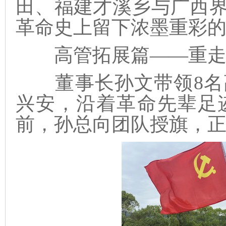
田、福建才溪乡与广西
革命史上留下浓墨重彩
高管拓展篇——重走长
董事长孙文带领8名
兴安，沿着革命先辈足
前，孙总向团队授旗，正