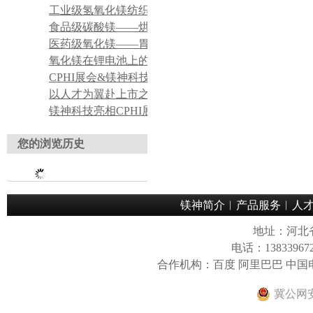
工业级氢氧化镁纺织印染酸性废水脱色絮凝药剂
食品级碳酸镁——烘焙食品膨松辅助添加剂应用
医药级氧化镁——胃酸中和药用原料应用
氧化镁在锂电池上的应用
CPHI展会&镁神科技 持续对接全球医药客商，产品实力获众多行业客户认可
以人才为翼赴上市之约——董事长关于招聘工作的理念宣导
镁神科技亮相CPHI展会，获海内外客户广泛认可
您的浏览历史
镁神简介
︱
产品服务
︱
人
地址：河北
电话：13833967
合作机构：百度 阿里巴巴 中
冀公网安备