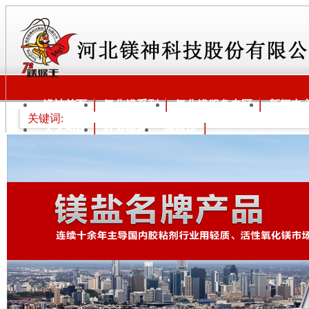
镁神首页
氧化镁系列
氧化镁服务专区
新闻中
关键词:
人才招聘
联系镁神
国际版