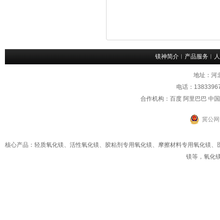
镁神简介
︱
产品服务
︱
人
地址：河
电话：1383396
合作机构：百度 阿里巴巴 中
冀公网安
核心产品：轻质氧化镁、活性氧化镁、
胶粘剂专用氧化镁
、
摩擦材料专用氧化镁
、
镁
等，
氧化