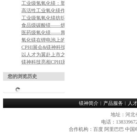
工业级氢氧化镁：塑料无卤阻燃改性填料
高活性工业氧化镁作氯丁橡胶吸酸剂
工业级氢氧化镁纺织印染酸性废水脱色絮凝药剂
食品级碳酸镁——烘焙食品膨松辅助添加剂应用
医药级氧化镁——胃酸中和药用原料应用
氧化镁在锂电池上的应用
CPHI展会&镁神科技 持续对接全球医药客商，产品实力获众多行业客户认可
以人才为翼赴上市之约——董事长关于招聘工作的理念宣导
镁神科技亮相CPHI展会，获海内外客户广泛认可
您的浏览历史
镁神简介
︱
产品服务
︱
人
地址：河北
电话：13833967
合作机构：百度 阿里巴巴 中