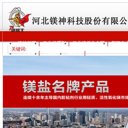
镁神首页
氧化镁系列
氧化镁服务专区
新闻中
关键词:
人才招聘
联系镁神
国际版