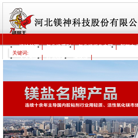
镁神首页
氧化镁系列
氧化镁服务专区
新闻中
关键词:
人才招聘
联系镁神
国际版