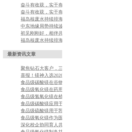
奋斗有收获，实干有荣光——2026年提成制度宣导/考试暨第一季度提成发放大会
奋斗有收获，实干有荣光——2026年提成制度宣导/考试暨第一季度提成发放大会
福岛核废水持续排海！氧化镁选择需谨慎
中东地缘局势持续波动，进口氧化镁供应链承压
初见刚刚好，相伴共成长——奔赴新征程，热烈欢迎新晋力量入职
福岛核废水持续排海！氧化镁选择需谨慎
最新资讯文章
聚焦钻石大客户，三年冲上市，市值破百亿——镁神科技单笔1.86亿硫磺订单圆满交付
喜报！镁神入选2026年度河北省零碳工厂建设名单
食品级碳酸镁在谷物早餐片营养强化生产应用
食品级氧化镁在药用散剂中助流与抗结块应用
食品级氢氧化镁在植物油精炼过程吸附提纯应用
食品级碳酸镁应用于柠檬酸镁制备生产
食品级硫酸镁用于乳酸镁原料合成生产
食品级氧化镁作为医药片剂填充辅料的应用价值
深化校企协同育人共筑产教融合新平台——邢台学院材料与化工学院莅临镁神科技考察交流
食品级氧化镁制备甘氨酸镁基础原料的作用