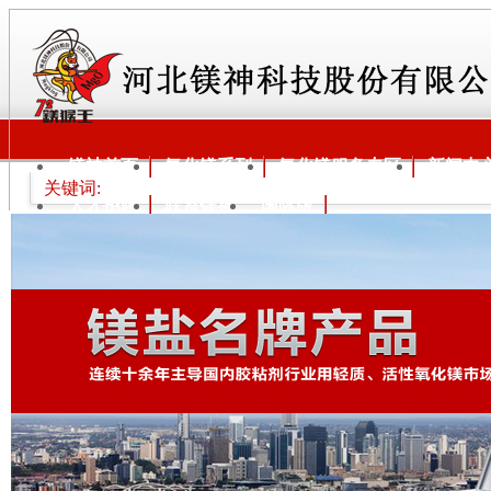
镁神首页
氧化镁系列
氧化镁服务专区
新闻中
关键词:
人才招聘
联系镁神
国际版