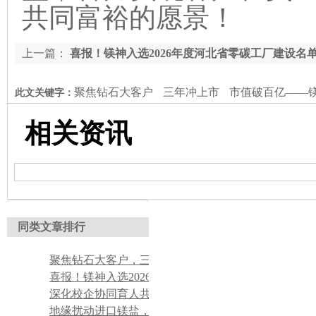
共同富裕的愿景！
上一篇：
喜报！镁神入选2026年度河北省零碳工厂建设名
聚焦钻石大客户
三年冲上市
市值破百亿——镁
此文关键字：
相关资讯
同类文章排行
聚焦钻石大客户，三年冲上市，市值破百亿——镁神科技单笔1.86亿硫磺订单圆满交付
喜报！镁神入选2026年度河北省零碳工厂建设名单
深化校企协同育人共筑产教融合新平台——邢台学院材料与化工学院莅临镁神科技考察交流
地缘扰动进口镁盐，国产原料守住用料稳定