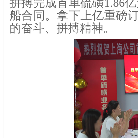
拼搏完成首单硫磺1.86
船合同。拿下上亿重磅
的奋斗、拼搏精神。