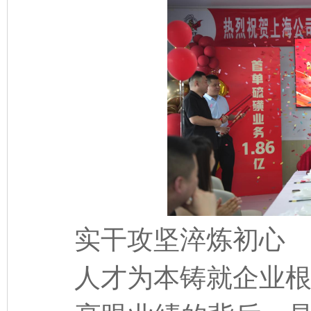
实干攻坚淬炼初心
人才为本铸就企业根